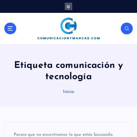
S
a
l
t
Comunicación, Marketing y Ventas
a
r
a
l
c
Etiqueta comunicación y
o
n
tecnología
t
e
Inicio
n
i
d
o
Parece que no encontramos lo que estás buscando.