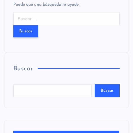
Puede que una búsqueda te ayude.
B
u
s
c
a
r
:
Buscar
Buscar