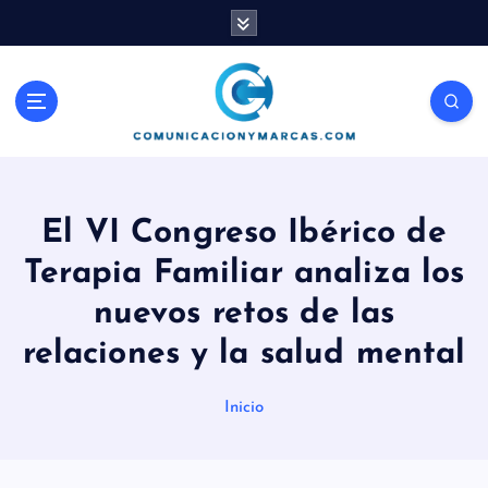
S
a
l
t
Comunicación, Marketing y Ventas
a
r
a
l
c
El VI Congreso Ibérico de
o
n
Terapia Familiar analiza los
t
nuevos retos de las
e
n
relaciones y la salud mental
i
d
Inicio
o