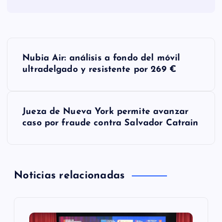
N
Nubia Air: análisis a fondo del móvil
a
ultradelgado y resistente por 269 €
v
Jueza de Nueva York permite avanzar
e
caso por fraude contra Salvador Catrain
g
a
Noticias relacionadas
c
i