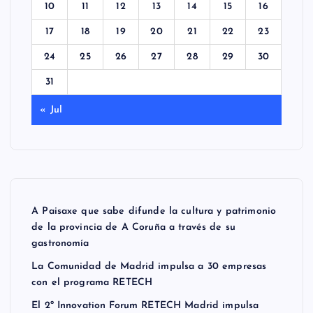
10
11
12
13
14
15
16
17
18
19
20
21
22
23
24
25
26
27
28
29
30
31
« Jul
A Paisaxe que sabe difunde la cultura y patrimonio
de la provincia de A Coruña a través de su
gastronomía
La Comunidad de Madrid impulsa a 30 empresas
con el programa RETECH
El 2º Innovation Forum RETECH Madrid impulsa