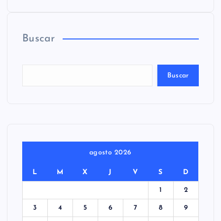
Buscar
Buscar
agosto 2026
L
M
X
J
V
S
D
1
2
3
4
5
6
7
8
9