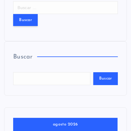
B
u
s
c
a
r
:
Buscar
Buscar
agosto 2026