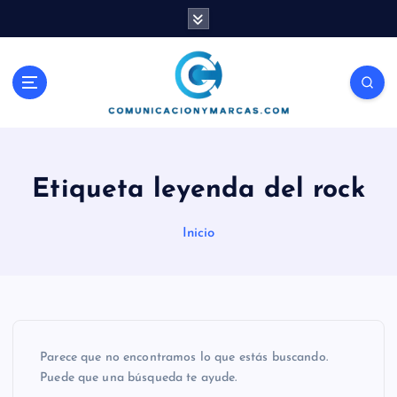
S
a
l
t
Comunicación, Marketing y Ventas
a
r
a
l
c
Etiqueta leyenda del rock
o
n
Inicio
t
e
n
i
d
o
Parece que no encontramos lo que estás buscando.
Puede que una búsqueda te ayude.