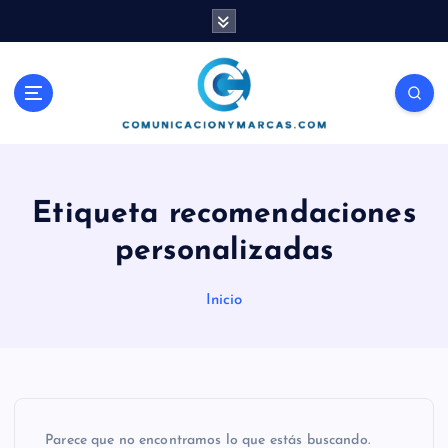
S
a
l
t
Comunicación, Marketing y Ventas
a
r
a
l
c
Etiqueta recomendaciones
o
n
personalizadas
t
e
Inicio
n
i
d
o
Parece que no encontramos lo que estás buscando.