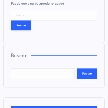
Puede que una búsqueda te ayude.
B
u
s
c
a
r
:
Buscar
Buscar