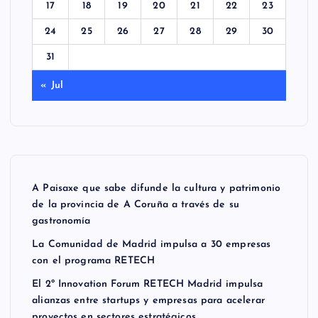
17
18
19
20
21
22
23
24
25
26
27
28
29
30
31
« Jul
A Paisaxe que sabe difunde la cultura y patrimonio
de la provincia de A Coruña a través de su
gastronomía
La Comunidad de Madrid impulsa a 30 empresas
con el programa RETECH
El 2º Innovation Forum RETECH Madrid impulsa
alianzas entre startups y empresas para acelerar
proyectos en sectores estratégicos