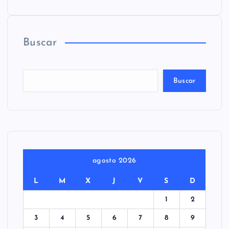
Buscar
Buscar
agosto 2026
L
M
X
J
V
S
D
1
2
3
4
5
6
7
8
9