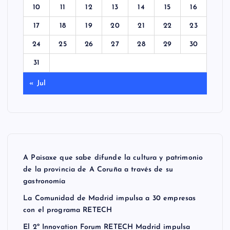
10
11
12
13
14
15
16
17
18
19
20
21
22
23
24
25
26
27
28
29
30
31
« Jul
A Paisaxe que sabe difunde la cultura y patrimonio
de la provincia de A Coruña a través de su
gastronomía
La Comunidad de Madrid impulsa a 30 empresas
con el programa RETECH
El 2º Innovation Forum RETECH Madrid impulsa