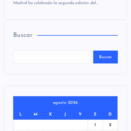
Madrid ha celebrado la segunda edición del…
Buscar
Buscar
agosto 2026
L
M
X
J
V
S
D
1
2