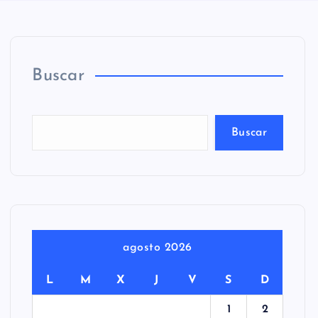
Buscar
Buscar
agosto 2026
L
M
X
J
V
S
D
1
2