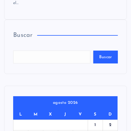
el…
Buscar
Buscar
agosto 2026
L
M
X
J
V
S
D
1
2