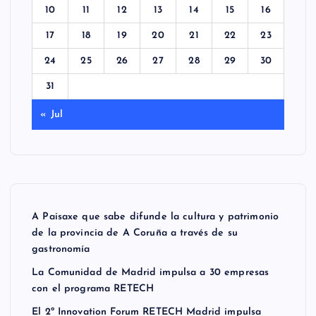
10
11
12
13
14
15
16
17
18
19
20
21
22
23
24
25
26
27
28
29
30
31
« Jul
A Paisaxe que sabe difunde la cultura y patrimonio
de la provincia de A Coruña a través de su
gastronomía
La Comunidad de Madrid impulsa a 30 empresas
con el programa RETECH
El 2º Innovation Forum RETECH Madrid impulsa