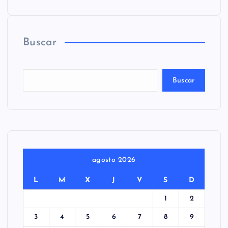
Buscar
Buscar
agosto 2026
L
M
X
J
V
S
D
1
2
3
4
5
6
7
8
9