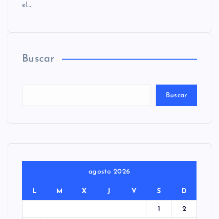
el…
Buscar
Buscar
agosto 2026
L
M
X
J
V
S
D
1
2