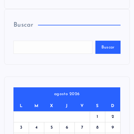
Buscar
Buscar
agosto 2026
L
M
X
J
V
S
D
1
2
3
4
5
6
7
8
9