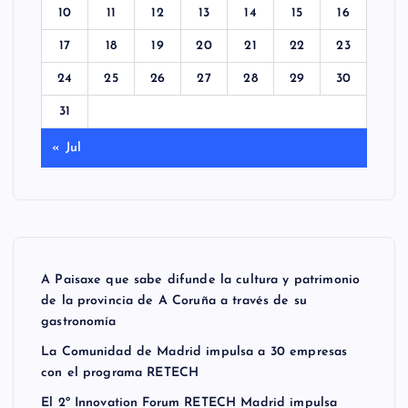
10
11
12
13
14
15
16
17
18
19
20
21
22
23
24
25
26
27
28
29
30
31
« Jul
A Paisaxe que sabe difunde la cultura y patrimonio
de la provincia de A Coruña a través de su
gastronomía
La Comunidad de Madrid impulsa a 30 empresas
con el programa RETECH
El 2º Innovation Forum RETECH Madrid impulsa