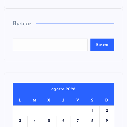
Buscar
Buscar
agosto 2026
L
M
X
J
V
S
D
1
2
3
4
5
6
7
8
9