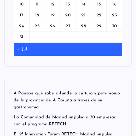
10
11
12
13
14
15
16
17
18
19
20
21
22
23
24
25
26
27
28
29
30
31
« Jul
A Paisaxe que sabe difunde la cultura y patrimonio
de la provincia de A Coruña a través de su
gastronomía
La Comunidad de Madrid impulsa a 30 empresas
con el programa RETECH
El 2º Innovation Forum RETECH Madrid impulsa