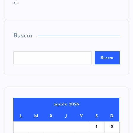
el…
Buscar
Buscar
agosto 2026
L
M
X
J
V
S
D
1
2